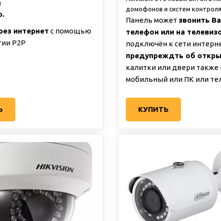
й
домофонов и систем контроля
р.
Панель может
звонить Ва
рез интернет
с помощью
телефон или на телевиз
гии Р2Р
подключён к сети интерне
предупреждть об откр
калитки или двери также 
мобильный или ПК или т
Ь
КУПИТЬ