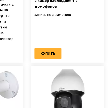
2 камер наблюдния + 2
 доступа.
домофонов
м на
запись по движению
ор
что
т и
ытии
на
елевизор
КУПИТЬ